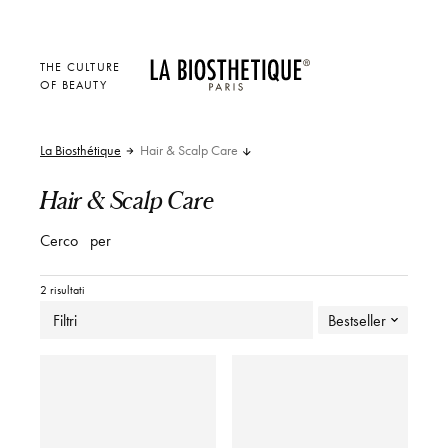
THE CULTURE
OF BEAUTY
La Biosthétique
Hair & Scalp Care
Hair & Scalp Care
Cerco
per
2 risultati
Filtri
Bestseller