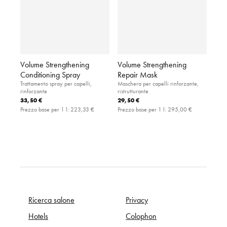
Volume Strengthening
Volume Strengthening
Conditioning Spray
Repair Mask
Trattamento spray per capelli,
Maschera per capelli rinforzante,
rinforzante
ristrutturante
33,50 €
29,50 €
Prezzo base per 1 l:
223,33 €
Prezzo base per 1 l:
295,00 €
Ricerca salone
Privacy
Hotels
Colophon