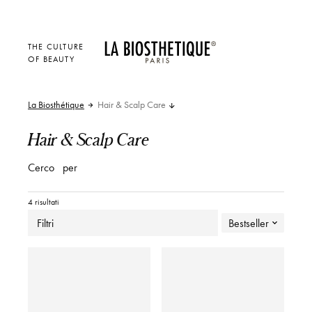
THE CULTURE
OF BEAUTY
La Biosthétique
Hair & Scalp Care
Hair & Scalp Care
Cerco
per
4 risultati
Filtri
Bestseller