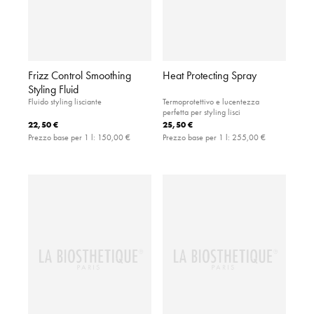
Frizz Control Smoothing
Heat Protecting Spray
Styling Fluid
Fluido styling lisciante
Termoprotettivo e lucentezza
perfetta per styling lisci
22,50 €
25,50 €
Prezzo base per 1 l:
150,00 €
Prezzo base per 1 l:
255,00 €