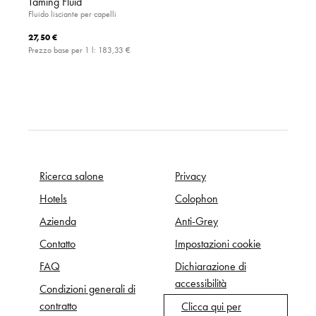
Taming Fluid
Fluido lisciante per capelli
27,50 €
Prezzo base per 1 l:
183,33 €
Ricerca salone
Privacy
Hotels
Colophon
Azienda
Anti-Grey
Contatto
Impostazioni cookie
FAQ
Dichiarazione di
accessibilità
Condizioni generali di
contratto
Clicca qui per