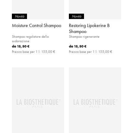
Novità
Novità
Moisture Control Shampoo
Restoring Lipokerine B
Shampoo
Shampoo regolatore della
Shampoo rigenerante
sudorazione
da
15,50 €
da
15,50 €
Prezzo base per 1 l:
155,00 €
Prezzo base per 1 l:
155,00 €