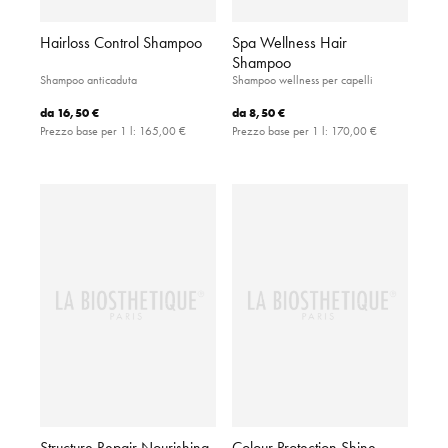
Hairloss Control Shampoo
Spa Wellness Hair
Shampoo
Shampoo anticaduta
Shampoo wellness per capelli
da
16,50 €
da
8,50 €
Prezzo base per 1 l:
165,00 €
Prezzo base per 1 l:
170,00 €
Structure Repair Nourishing
Colour Protection Shine