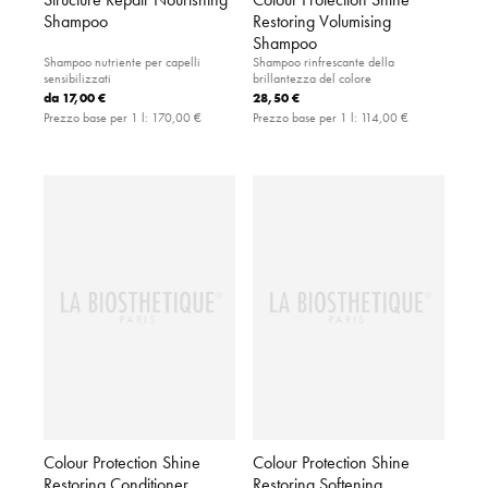
Shampoo
Restoring Volumising
Shampoo
Shampoo nutriente per capelli
Shampoo rinfrescante della
sensibilizzati
brillantezza del colore
da
17,00 €
28,50 €
Prezzo base per 1 l:
170,00 €
Prezzo base per 1 l:
114,00 €
Colour Protection Shine
Colour Protection Shine
Restoring Conditioner
Restoring Softening