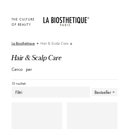
THE CULTURE
OF BEAUTY
La Biosthétique
Hair & Scalp Care
Hair & Scalp Care
Cerco
per
13 risultati
Filtri
Bestseller