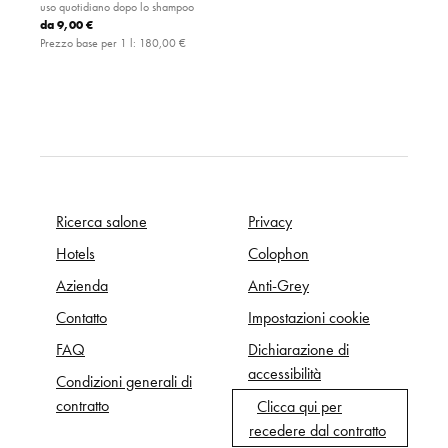
uso quotidiano dopo lo shampoo
da
9,00 €
Prezzo base per 1 l:
180,00 €
Ricerca salone
Privacy
Hotels
Colophon
Azienda
Anti-Grey
Contatto
Impostazioni cookie
FAQ
Dichiarazione di
accessibilità
Condizioni generali di
contratto
Clicca qui per
recedere dal contratto