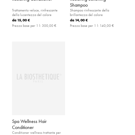
Shampoo
Trattamento veloce, rinfrescante
Shampoo rinfrescante della
della lucentezza del colore
brillantezza del colore
da
15,00 €
da
14,00 €
Prezzo base per 1 l:
300,00 €
Prezzo base per 1 l:
140,00 €
Spa Wellness Hair
Conditioner
Conditioner wellness trattante per