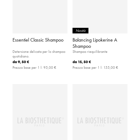
Novità
Essentiel Classic Shampoo
Balancing Lipokerine A
Shampoo
Detersione delicata per lo shampoo
Shampoo riequilibrante
quotidiano.
da
9,50 €
da
15,50 €
Prezzo base per 1 l:
95,00 €
Prezzo base per 1 l:
155,00 €