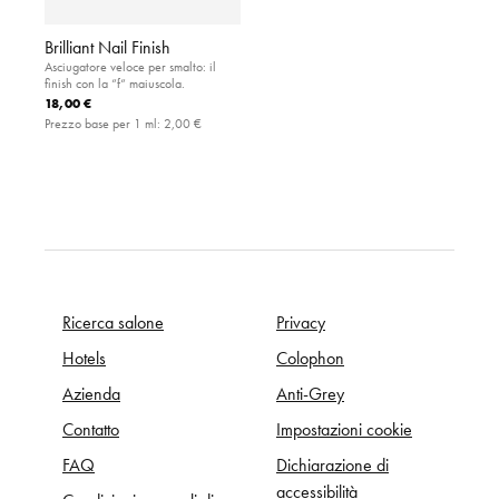
Brilliant Nail Finish
Asciugatore veloce per smalto: il
finish con la “f“ maiuscola.
18,00 €
Prezzo base per 1 ml:
2,00 €
Ricerca salone
Privacy
Hotels
Colophon
Azienda
Anti-Grey
Contatto
Impostazioni cookie
FAQ
Dichiarazione di
accessibilità