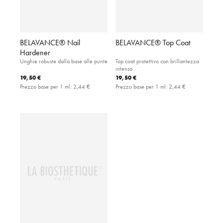
BELAVANCE® Nail
BELAVANCE® Top Coat
Hardener
Unghie robuste dalla base alle punte
Top coat protettivo con brillantezza
intensa
19,50 €
19,50 €
Prezzo base per 1 ml:
2,44 €
Prezzo base per 1 ml:
2,44 €