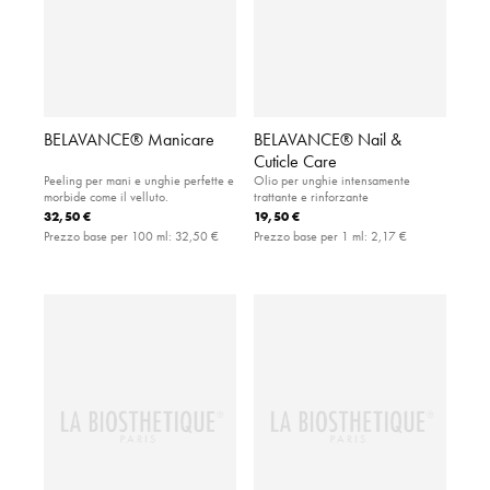
BELAVANCE® Manicare
BELAVANCE® Nail &
Cuticle Care
Peeling per mani e unghie perfette e
Olio per unghie intensamente
morbide come il velluto.
trattante e rinforzante
32,50 €
19,50 €
Prezzo base per 100 ml:
32,50 €
Prezzo base per 1 ml:
2,17 €