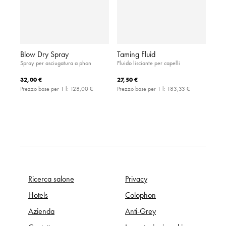
Blow Dry Spray
Taming Fluid
Spray per asciugatura a phon
Fluido lisciante per capelli
32,00 €
27,50 €
Prezzo base per 1 l:
128,00 €
Prezzo base per 1 l:
183,33 €
Ricerca salone
Privacy
Hotels
Colophon
Azienda
Anti-Grey