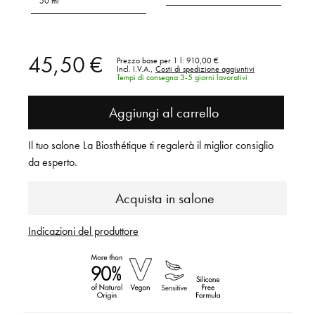
50 ml
45,50 €
Prezzo base per 1 l:
910,00 €
Incl. I.V.A.,
Costi di spedizione aggiuntivi
Tempi di consegna 3-5 giorni lavorativi
Aggiungi al carrello
Il tuo salone La Biosthétique ti regalerà il miglior consiglio
da esperto.
Acquista in salone
Indicazioni del produttore