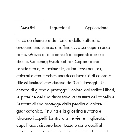
Ingredienti
Applicazione
Benefici
Le calde sfumature del rame e dello zafferano
evocano una sensuale raffinatezza sui capelli rosso
rame. Grazie all'alta densità di pigmenti a presa
diretta, Colouring Mask Saffron Copper dona
rapidamente, e facilmente, ai toni rossi naturali,
colorati o con meches una ricca intensità di colore e
riflessi luminosi che durano da 3 a 5 lavaggi. Un
estratto di girasole protegge il colore dai radicali liberi,
le proteine del riso rinforzano la struttura del capello e
l'estratto di riso protegge dalla perdita di colore. Il
guar cationico, l'inulina e la glicerina nutrono e
idratano i capelli. La struttura ne viene migliorata, i
capelli acquisiscono lucentezza e sono docili al
pettine. Come trattamento nutriente e lucidante del