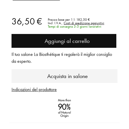
36,50 €
Prezzo base per 1 l:
182,50 €
Incl. I.V.A.,
Costi di spedizione aggiuntivi
Tempi di consegna 3-5 giorni lavorativi
Aggiungi al carrello
Il tuo salone La Biosthétique ti regalerà il miglior consiglio
da esperto.
Acquista in salone
Indicazioni del produttore