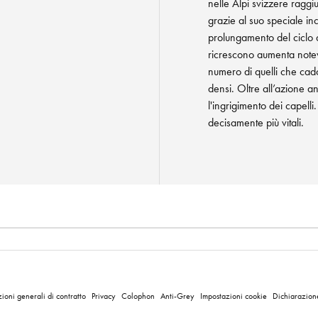
nelle Alpi svizzere raggi
grazie al suo speciale in
prolungamento del ciclo di
ricrescono aumenta notev
numero di quelli che cado
densi. Oltre all’azione an
l'ingrigimento dei capelli.
decisamente più vitali.
ioni generali di contratto
Privacy
Colophon
Anti-Grey
Impostazioni cookie
Dichiarazione