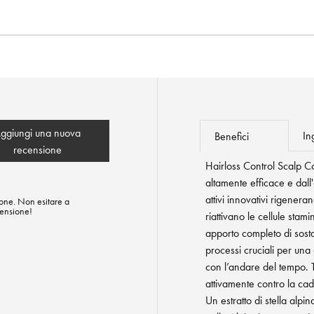
ggiungi una nuova
In
Benefici
recensione
Hairloss Control Scalp Co
altamente efficace e dall'
attivi innovativi rigeneran
one. Non esitare a
censione!
riattivano le cellule stami
apporto completo di sostan
processi cruciali per una
con l’andare del tempo. 
attivamente contro la cadu
Un estratto di stella alpi