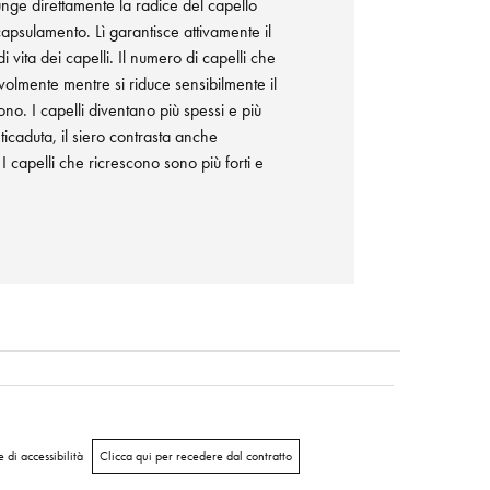
unge direttamente la radice del capello
capsulamento. Lì garantisce attivamente il
 vita dei capelli. Il numero di capelli che
olmente mentre si riduce sensibilmente il
no. I capelli diventano più spessi e più
ticaduta, il siero contrasta anche
 I capelli che ricrescono sono più forti e
 di accessibilità
Clicca qui per recedere dal contratto