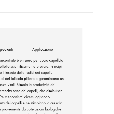
gredienti
Applicazione
ncentrate è un siero per cuoio capelluto
effetto scientificamente provato. Principi
o il tessuto delle radici dei capelli,
nali del follicolo pilifero e garantiscono un
ze vitali. Stimola la produttività dei
 crescita sana dei capelli, che diminuisce
Tre meccanismi diversi agiscono
ta dei capelli e ne stimolano la crescita.
na proveniente da coltivazioni biologiche