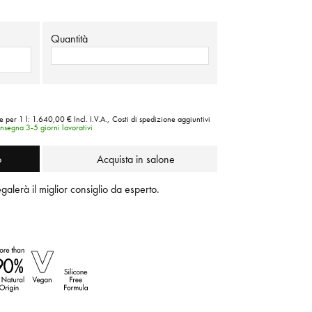
Quantità
e per 1 l:
1.640,00 €
Incl. I.V.A.,
Costi di spedizione aggiuntivi
nsegna 3-5 giorni lavorativi
o
Acquista in salone
regalerà il miglior consiglio da esperto.