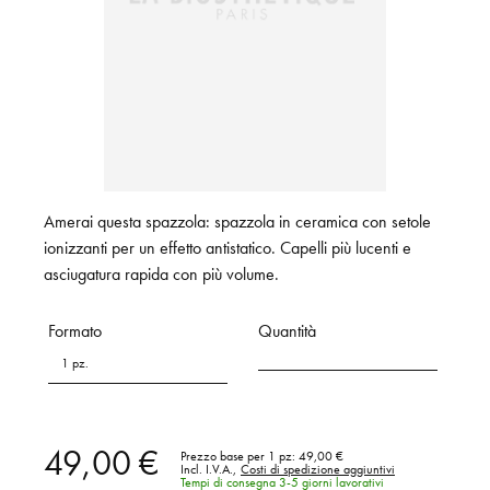
Amerai questa spazzola: spazzola in ceramica con setole
ionizzanti per un effetto antistatico. Capelli più lucenti e
asciugatura rapida con più volume.
Formato
Quantità
1 pz.
49,00 €
Prezzo base per 1 pz:
49,00 €
Incl. I.V.A.,
Costi di spedizione aggiuntivi
Tempi di consegna 3-5 giorni lavorativi