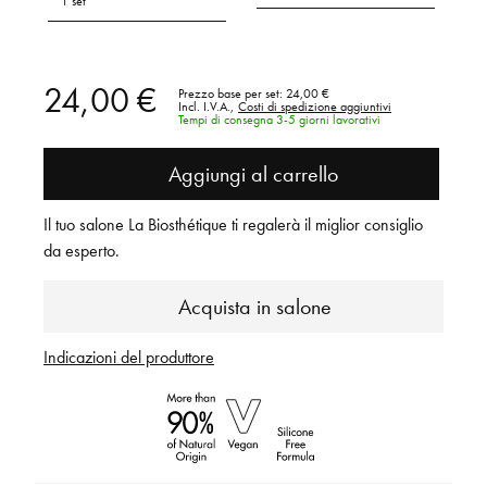
1 set
24,00 €
Prezzo base per set:
24,00 €
Incl. I.V.A.,
Costi di spedizione aggiuntivi
Tempi di consegna 3-5 giorni lavorativi
Aggiungi al carrello
Il tuo salone La Biosthétique ti regalerà il miglior consiglio
da esperto.
Acquista in salone
Indicazioni del produttore