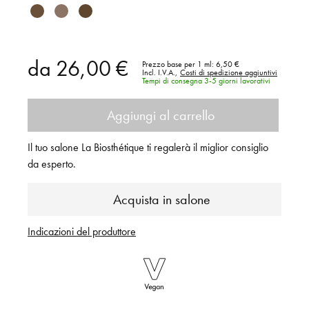
da
26,00 €
Prezzo base per 1 ml:
6,50 €
Incl. I.V.A.,
Costi di spedizione aggiuntivi
Tempi di consegna 3-5 giorni lavorativi
Aggiungi al carrello
Il tuo salone La Biosthétique ti regalerà il miglior consiglio
da esperto.
Acquista in salone
Indicazioni del produttore